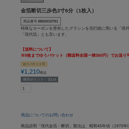
金箔断切三歩色3寸6分（1枚入）
商品番号
0802010701
特殊なカーボンを塗布したグラシンを箔打紙に用いる「現代
「現代箔」とも言います。
【送料について】
※9枚までゆうパケット（郵送料全国一律360円）でお送
ゆうパケット可
¥
1,210
税込
獲得ポイント：
11
pt
商品についてのお問い合わせ
商品説明
「現代金箔・断切」製法は、昭和45年頃（1970