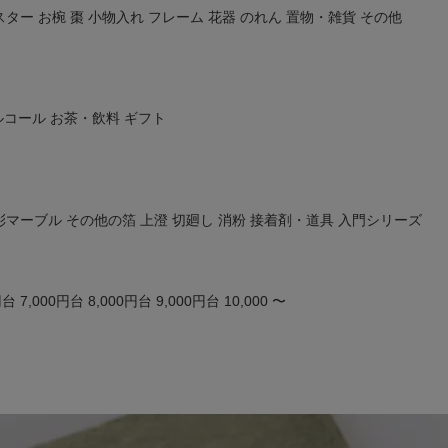
スター
お椀
棗
小物入れ
フレーム
花器
のれん
置物・雑貨
その他
ルコール
お茶・飲料
ギフト
彩マーブル
その他の箔
上澄
切廻し
消粉
接着剤・道具
入門シリーズ
円台
7,000円台
8,000円台
9,000円台
10,000 〜