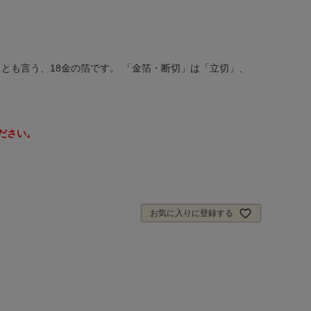
とも言う、18金の箔です。 「金箔・断切」は「立切」、
ださい。
お気に入りに登録する