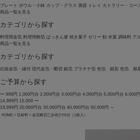
プレート
ボウル・小鉢
カップ・グラス
酒器
トレイ
カトラリー・コー
商品一覧を見る
カテゴリから探す
料理用金箔
料理用飾箔
ぱっきん箸
焼き菓子
ゼリー
飴
米菓
調味料
ア
商品一覧を見る
カテゴリから探す
伝統金箔・縁付
現代金箔・断切
銀箔
プラチナ箔
色箔 銀彩
色箔 銀
ご予算から探す
〜 999円
1,000円台
2,000円台
3,000円台
4,000円台
5,000円台
6,000
14,999円
15,000 〜
19,999円
20,000円台
30,000円台
40,000円台
50,000円 ～
HOME
箔材料
金箔断切三歩色3寸6分（1枚入）