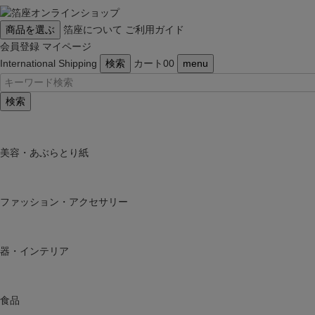
商品を選ぶ
箔座について
ご利用ガイド
会員登録
マイページ
International Shipping
検索
カート
0
0
menu
検索
美容・あぶらとり紙
ファッション・アクセサリー
器・インテリア
食品