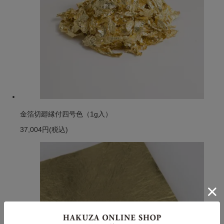
金箔切廻縁付四号色（1g入）
37,004円
(税込)