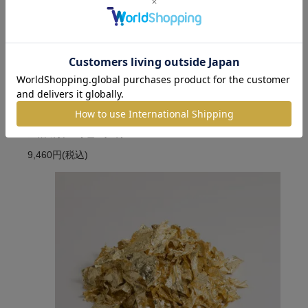
金箔断切二号色3寸6分
9,460円
(税込)