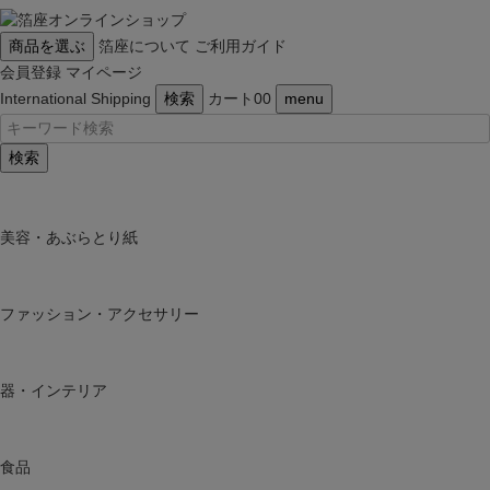
商品を選ぶ
箔座について
ご利用ガイド
会員登録
マイページ
International Shipping
検索
カート
0
0
menu
検索
美容・あぶらとり紙
ファッション・アクセサリー
器・インテリア
食品