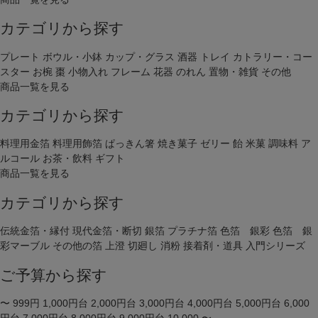
カテゴリから探す
プレート
ボウル・小鉢
カップ・グラス
酒器
トレイ
カトラリー・コー
スター
お椀
棗
小物入れ
フレーム
花器
のれん
置物・雑貨
その他
商品一覧を見る
カテゴリから探す
料理用金箔
料理用飾箔
ぱっきん箸
焼き菓子
ゼリー
飴
米菓
調味料
ア
ルコール
お茶・飲料
ギフト
商品一覧を見る
カテゴリから探す
伝統金箔・縁付
現代金箔・断切
銀箔
プラチナ箔
色箔 銀彩
色箔 銀
彩マーブル
その他の箔
上澄
切廻し
消粉
接着剤・道具
入門シリーズ
ご予算から探す
〜 999円
1,000円台
2,000円台
3,000円台
4,000円台
5,000円台
6,000