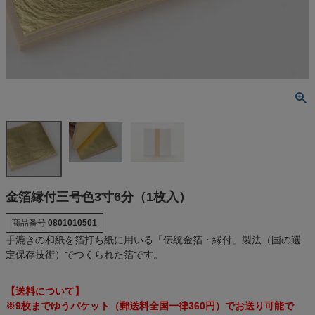
金箔縁付三号色3寸6分（1枚入）
商品番号
0801010501
手漉きの和紙を箔打ち紙に用いる「伝統金箔・縁付」製法（国の選
定保存技術）でつくられた箔です。
【送料について】
※9枚までゆうパケット（郵送料全国一律360円）でお送り可能で