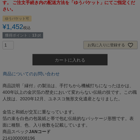
す。 ご注文手続き内の配送方法を「ゆうパケット」にてご指定くだ
さい。
ゆうパケット可
¥
1,452
税込
獲得ポイント：
13
pt
お気に入りに登録する
カートに入れる
商品についてのお問い合わせ
商品説明
「縁付」の製法は、手打ちから機械打ちになったほかは、
400年以上の金沢箔の歴史において変わらない伝統の技です。この職
人技は、2020年12月、ユネスコ無形文化遺産となりました。
金箔と和紙が交互に重なっています。
箔の束を白色の包装紙と帯で包む伝統的なパッケージ形態です。表
面に種類、色、入り枚数を記載しています。
商品スペック
JANコード
2141000008196