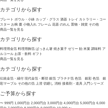
カテゴリから探す
プレート
ボウル・小鉢
カップ・グラス
酒器
トレイ
カトラリー・コー
スター
お椀
棗
小物入れ
フレーム
花器
のれん
置物・雑貨
その他
商品一覧を見る
カテゴリから探す
料理用金箔
料理用飾箔
ぱっきん箸
焼き菓子
ゼリー
飴
米菓
調味料
ア
ルコール
お茶・飲料
ギフト
商品一覧を見る
カテゴリから探す
伝統金箔・縁付
現代金箔・断切
銀箔
プラチナ箔
色箔 銀彩
色箔 銀
彩マーブル
その他の箔
上澄
切廻し
消粉
接着剤・道具
入門シリーズ
ご予算から探す
〜 999円
1,000円台
2,000円台
3,000円台
4,000円台
5,000円台
6,000