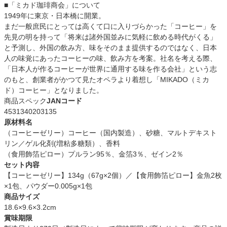
■「ミカド珈琲商会」について
1949年に東京・日本橋に開業。
まだ一般庶民にとっては高くて口に入りづらかった「コーヒー」を
先見の明を持って「将来は諸外国並みに気軽に飲める時代がくる」
と予測し、外国の飲み方、味をそのまま提供するのではなく、日本
人の味覚にあったコーヒーの味、飲み方を考案。社名を考える際、
「日本人が作るコーヒーが世界に通用する味を作る会社」という志
のもと、創業者がかつて見たオペラより着想し「MIKADO（ミカ
ド）コーヒー」となりました。
商品スペック
JANコード
4531340203135
原材料名
（コーヒーゼリー）コーヒー（国内製造）、砂糖、マルトデキスト
リン／ゲル化剤(増粘多糖類）、香料
（食用飾箔ピロー）プルラン95％、金箔3％、ゼイン2％
セット内容
【コーヒーゼリー】134g（67g×2個）／【食用飾箔ピロー】金魚2枚
×1包、パウダー0.005g×1包
商品サイズ
18.6×9.6×3.2cm
賞味期限