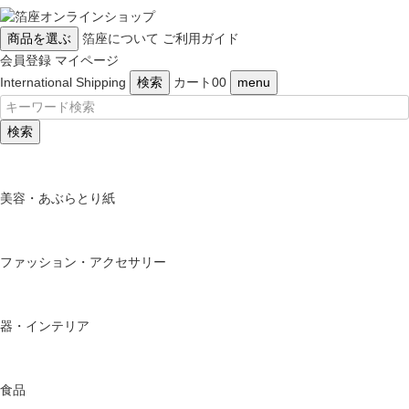
商品を選ぶ
箔座について
ご利用ガイド
会員登録
マイページ
International Shipping
検索
カート
0
0
menu
検索
美容・あぶらとり紙
ファッション・アクセサリー
器・インテリア
食品