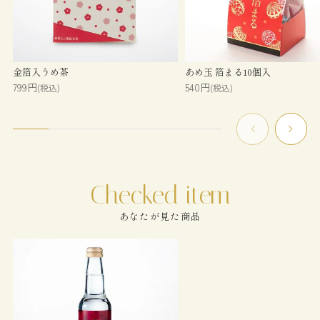
金箔入うめ茶
あめ玉 箔まる10個入
799円
540円
(税込)
(税込)
あなたが見た商品