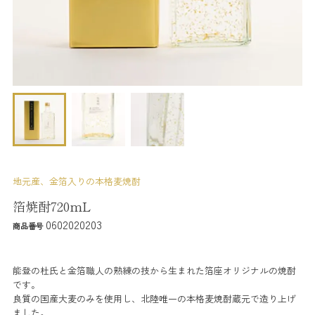
地元産、金箔入りの本格麦焼酎
箔焼酎720mL
0602020203
商品番号
能登の杜氏と金箔職人の熟練の技から生まれた箔座オリジナルの焼酎
です。
良質の国産大麦のみを使用し、北陸唯一の本格麦焼酎蔵元で造り上げ
ました。