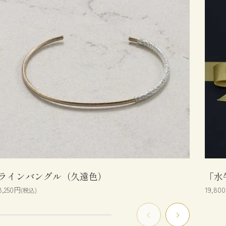
ラインバングル（久遠色）
「水
8,250円
19,80
(税込)