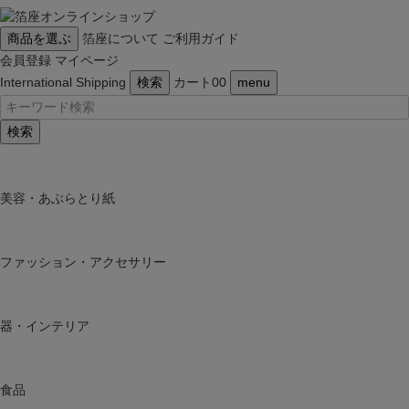
商品を選ぶ
箔座について
ご利用ガイド
会員登録
マイページ
International Shipping
検索
カート
0
0
menu
検索
美容・あぶらとり紙
ファッション・アクセサリー
器・インテリア
食品