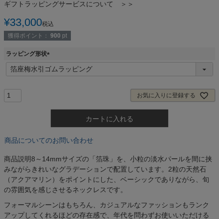
ギフトラッピングサービスについて ＞＞
¥
33,000
税込
獲得ポイント：
900
pt
ラッピング形状
(
必
須
)
お気に入りに登録する
カートに入れる
商品についてのお問い合わせ
商品説明
8～14mmサイズの「箔珠」を、小粒の淡水パールを間に挟
みながらきれいなグラデーションで配置しています。2粒の天然石
（アクアマリン）をポイントにした、ベーシックでありながら、旬
の雰囲気を感じさせるネックレスです。
フォーマルシーンはもちろん、カジュアルなファッションもランク
アップしてくれるほどの存在感で、年代を問わずお使いいただける