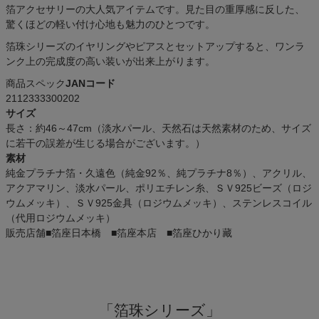
箔アクセサリーの大人気アイテムです。見た目の重厚感に反した、
驚くほどの軽い付け心地も魅力のひとつです。
箔珠シリーズのイヤリングやピアスとセットアップすると、ワンラ
ンク上の完成度の高い装いが出来上がります。
商品スペック
JANコード
2112333300202
サイズ
長さ：約46～47cm（淡水パール、天然石は天然素材のため、サイズ
に若干の誤差が生じる場合がございます。）
素材
純金プラチナ箔・久遠色（純金92％、純プラチナ8％）、アクリル、
アクアマリン、淡水パール、ポリエチレン糸、ＳＶ925ビーズ（ロジ
ウムメッキ）、ＳＶ925金具（ロジウムメッキ）、ステンレスコイル
（代用ロジウムメッキ）
販売店舗
■箔座日本橋 ■箔座本店 ■箔座ひかり藏
「箔珠シリーズ」