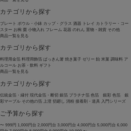
カテゴリから探す
プレート
ボウル・小鉢
カップ・グラス
酒器
トレイ
カトラリー・コー
スター
お椀
棗
小物入れ
フレーム
花器
のれん
置物・雑貨
その他
商品一覧を見る
カテゴリから探す
料理用金箔
料理用飾箔
ぱっきん箸
焼き菓子
ゼリー
飴
米菓
調味料
ア
ルコール
お茶・飲料
ギフト
商品一覧を見る
カテゴリから探す
伝統金箔・縁付
現代金箔・断切
銀箔
プラチナ箔
色箔 銀彩
色箔 銀
彩マーブル
その他の箔
上澄
切廻し
消粉
接着剤・道具
入門シリーズ
ご予算から探す
〜 999円
1,000円台
2,000円台
3,000円台
4,000円台
5,000円台
6,000