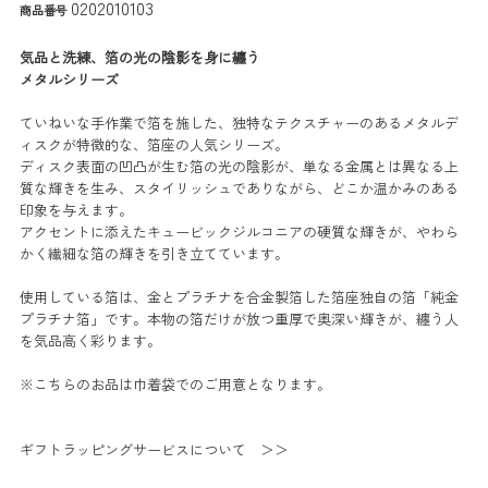
0202010103
商品番号
気品と洗練、箔の光の陰影を身に纏う
メタルシリーズ
ていねいな手作業で箔を施した、独特なテクスチャーのあるメタルデ
ィスクが特徴的な、箔座の人気シリーズ。
ディスク表面の凹凸が生む箔の光の陰影が、単なる金属とは異なる上
質な輝きを生み、スタイリッシュでありながら、どこか温かみのある
印象を与えます。
アクセントに添えたキュービックジルコニアの硬質な輝きが、やわら
かく繊細な箔の輝きを引き立てています。
使用している箔は、金とプラチナを合金製箔した箔座独自の箔「純金
プラチナ箔」です。本物の箔だけが放つ重厚で奥深い輝きが、纏う人
を気品高く彩ります。
※こちらのお品は巾着袋でのご用意となります。
ギフトラッピングサービスについて ＞＞