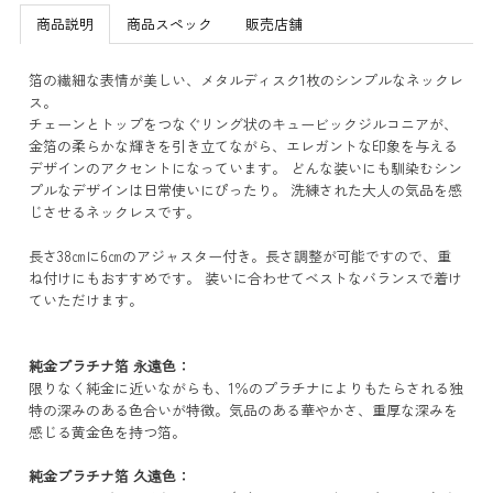
商品説明
商品スペック
販売店舗
箔の繊細な表情が美しい、メタルディスク1枚のシンプルなネックレ
ス。
チェーンとトップをつなぐリング状のキュービックジルコニアが、
金箔の柔らかな輝きを引き立てながら、エレガントな印象を与える
デザインのアクセントになっています。 どんな装いにも馴染むシン
プルなデザインは日常使いにぴったり。 洗練された大人の気品を感
じさせるネックレスです。
長さ38㎝に6㎝のアジャスター付き。長さ調整が可能ですので、重
ね付けにもおすすめです。 装いに合わせてベストなバランスで着け
ていただけます。
純金プラチナ箔 永遠色：
限りなく純金に近いながらも、1％のプラチナによりもたらされる独
特の深みのある色合いが特徴。気品のある華やかさ、重厚な深みを
感じる黄金色を持つ箔。
純金プラチナ箔 久遠色：