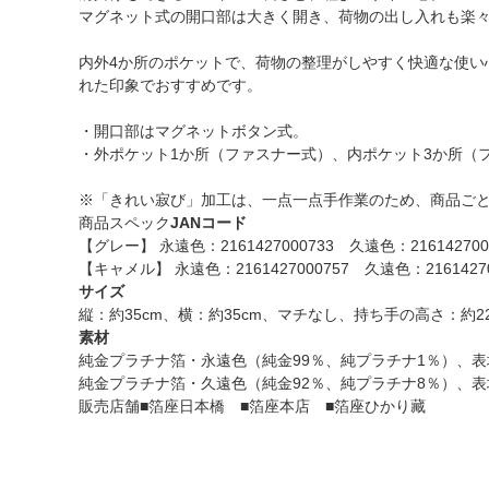
マグネット式の開口部は大きく開き、荷物の出し入れも楽
内外4か所のポケットで、荷物の整理がしやすく快適な使い
れた印象でおすすめです。
・開口部はマグネットボタン式。
・外ポケット1か所（ファスナー式）、内ポケット3か所（
※「きれい寂び」加工は、一点一点手作業のため、商品ご
商品スペック
JANコード
【グレー】 永遠色：2161427000733 久遠色：216142700
【キャメル】 永遠色：2161427000757 久遠色：21614270
サイズ
縦：約35cm、横：約35cm、マチなし、持ち手の高さ：約22.5
素材
純金プラチナ箔・永遠色（純金99％、純プラチナ1％）、表
純金プラチナ箔・久遠色（純金92％、純プラチナ8％）、表
販売店舗
■箔座日本橋 ■箔座本店 ■箔座ひかり藏