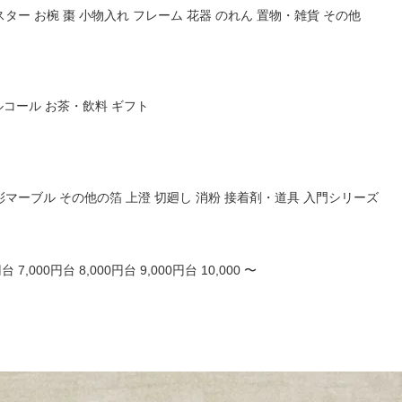
スター
お椀
棗
小物入れ
フレーム
花器
のれん
置物・雑貨
その他
ルコール
お茶・飲料
ギフト
彩マーブル
その他の箔
上澄
切廻し
消粉
接着剤・道具
入門シリーズ
円台
7,000円台
8,000円台
9,000円台
10,000 〜