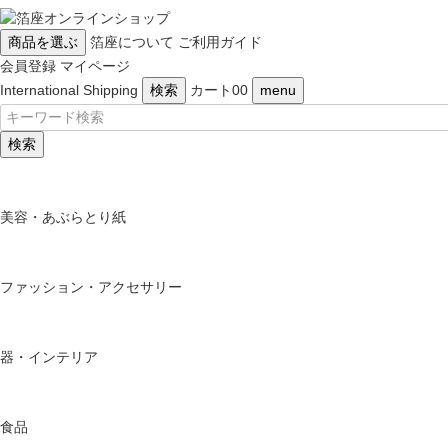
商品を選ぶ
箔座について
ご利用ガイド
会員登録
マイページ
International Shipping
検索
カート
0
0
menu
検索
美容・あぶらとり紙
ファッション・アクセサリー
器・インテリア
食品