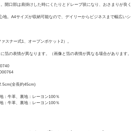
々。開口部は肩掛けした時にくたりとドレープ状になり、おさまりが良
心地。A4サイズが収納可能なので、デイリーからビジネスまで幅広い
ファスナー式1、オープンポケット2）。
とに箔の表情が異なります。（画像と箔の表情が異なる場合があります
0740
00764
cm(全長約45cm)
地：牛革、裏地：レーヨン100％
地：牛革、裏地：レーヨン100％