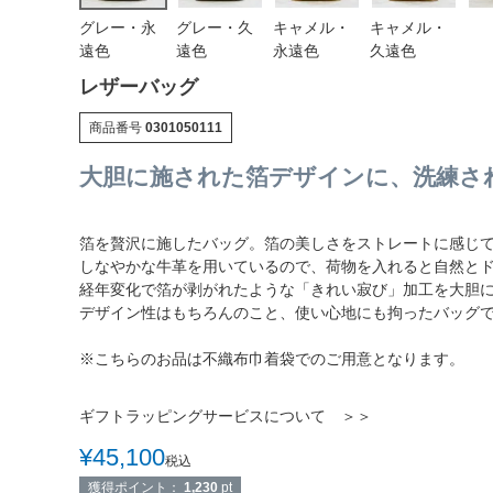
グレー・永
グレー・久
キャメル・
キャメル・
遠色
遠色
永遠色
久遠色
レザーバッグ
商品番号
0301050111
大胆に施された箔デザインに、洗練さ
箔を贅沢に施したバッグ。箔の美しさをストレートに感じ
しなやかな牛革を用いているので、荷物を入れると自然と
経年変化で箔が剥がれたような「きれい寂び」加工を大胆
デザイン性はもちろんのこと、使い心地にも拘ったバッグ
※こちらのお品は不織布巾着袋でのご用意となります。
ギフトラッピングサービスについて ＞＞
¥
45,100
税込
獲得ポイント：
1,230
pt