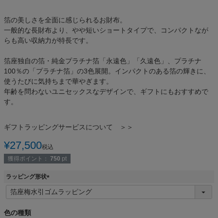
箔の美しさを全面に感じられるお財布。
一般的な長財布より、やや短いショートタイプで、コンパクトなが
らも高い収納力が特長です。
箔座独自の箔・純金プラチナ箔「永遠色」「久遠色」、プラチナ
100％の「プラチナ箔」の3色展開。インパクトのある箔の輝きに、
使うたびに気持ちまで華やぎます。
年齢を問わないユニセックスなデザインで、ギフトにもおすすめで
す。
ギフトラッピングサービスについて ＞＞
¥
27,500
税込
獲得ポイント：
750
pt
ラッピング形状
(
必
須
色の種類
)