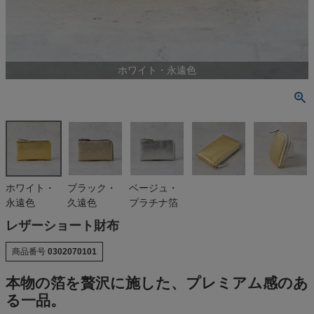
ホワイト・永遠色
ホワイト・
ブラック・
ベージュ・
永遠色
久遠色
プラチナ箔
レザーショート財布
商品番号
0302070101
本物の箔を贅沢に施した、プレミアム感のあ
る一品。