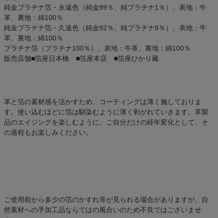
純金プラチナ箔・永遠色（純金99％、純プラチナ1％）、表地：牛
革、裏地：綿100％
純金プラチナ箔・久遠色（純金92％、純プラチナ8％）、表地：牛
革、裏地：綿100％
プラチナ箔（プラチナ100％）、表地：牛革、裏地：綿100％
販売店舗
■箔座日本橋 ■箔座本店 ■箔座ひかり藏
革と箔の素材感を活かすため、コーティングは薄く施しておりま
す。使い込むほどに箔は馴染むように薄く剥がれていきます。革製
品のエイジングを楽しむように、ご自分だけの経年変化として、そ
の過程もお楽しみください。
ご使用前から多少の箔のかすれ等が見られる場合がありますが、自
然素材への手加工品ならではの風合いのため不良ではございませ