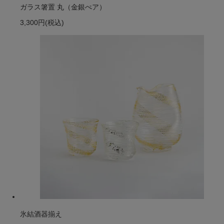
ガラス箸置 丸（金銀ぺア）
3,300円
(税込)
氷結酒器揃え