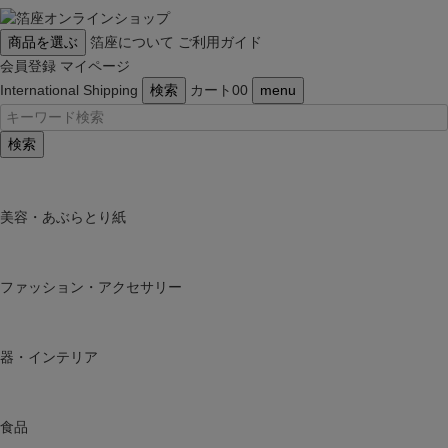
商品を選ぶ
箔座について
ご利用ガイド
会員登録
マイページ
International Shipping
検索
カート
0
0
menu
検索
美容・あぶらとり紙
ファッション・アクセサリー
器・インテリア
食品