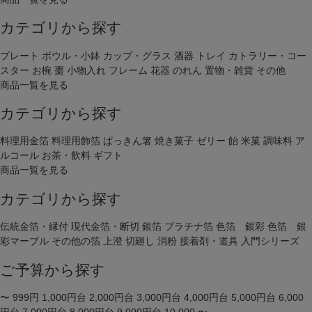
カテゴリから探す
プレート
ボウル・小鉢
カップ・グラス
酒器
トレイ
カトラリー・コー
スター
お椀
棗
小物入れ
フレーム
花器
のれん
置物・雑貨
その他
商品一覧を見る
カテゴリから探す
料理用金箔
料理用飾箔
ぱっきん箸
焼き菓子
ゼリー
飴
米菓
調味料
ア
ルコール
お茶・飲料
ギフト
商品一覧を見る
カテゴリから探す
伝統金箔・縁付
現代金箔・断切
銀箔
プラチナ箔
色箔 銀彩
色箔 銀
彩マーブル
その他の箔
上澄
切廻し
消粉
接着剤・道具
入門シリーズ
ご予算から探す
〜 999円
1,000円台
2,000円台
3,000円台
4,000円台
5,000円台
6,000