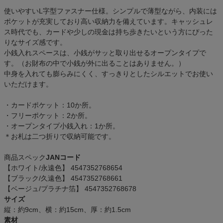
使いやすいL字型ファスナー仕様。シンプルで薄型ながら、内装には
ポケットが充実しており高い収納力を備えています。キャッシュレ
ス時代でも、カードや少しの現金は持ち歩きたいという方にぴった
りなサイズ感です。
小銭入れスペースは、小銭がサッと取り出せるオープンタイプで
す。（お財布の中で小銭が外に出ることはありません。）
中身を入れても膨らみにくく、すっきりとしたシルエットでお使い
いただけます。
・カードポケット：10か所。
・フリーポケット：2か所。
・オープンタイプ小銭入れ：1か所。
＊お札は二つ折りで収納可能です。
商品スペック
JANコード
【ホワイト/永遠色】 4547352768654
【ブラック/久遠色】 4547352768661
【ベージュ/プラチナ箔】 4547352768678
サイズ
縦：約9cm、横：約15cm、厚：約1.5cm
素材