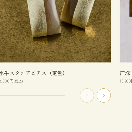
水牛スクエアピアス（定色）
箔珠
8,800円
13,20
(税込)