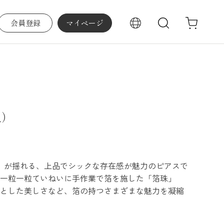
会員登録
マイページ
検索
久）
」が揺れる、上品でシックな存在感が魅力のピアスで
一粒一粒ていねいに手作業で箔を施した「箔珠」
とした美しさなど、箔の持つさまざまな魅力を凝縮