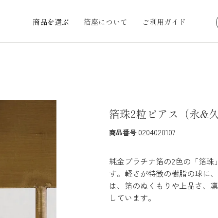
商品を選ぶ
箔座について
ご利用ガイド
箔珠2粒ピアス（永&
0204020107
商品番号
純金プラチナ箔の2色の「箔珠
す。軽さが特徴の樹脂の球に、
は、箔のぬくもりや上品さ、凛
しています。