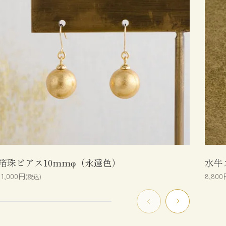
箔珠ピアス10mmφ（永遠色）
水牛
11,000円
8,800
(税込)