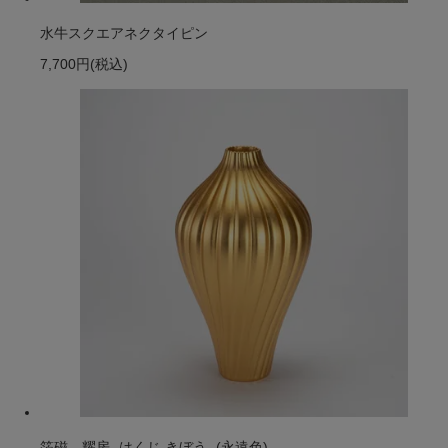
水牛スクエアネクタイピン
7,700円
(税込)
箔磁 耀房 -はくじ きぼう- (永遠色)