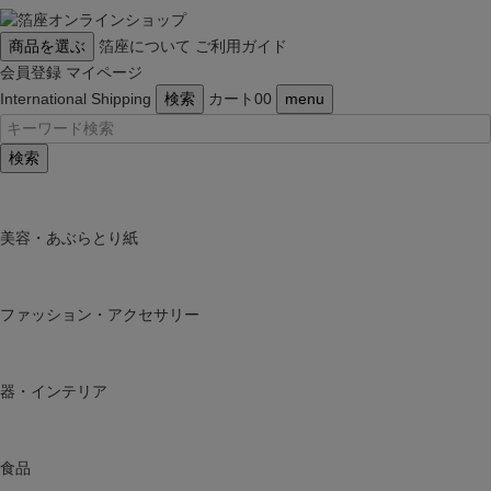
商品を選ぶ
箔座について
ご利用ガイド
会員登録
マイページ
International Shipping
検索
カート
0
0
menu
検索
美容・あぶらとり紙
ファッション・アクセサリー
器・インテリア
食品