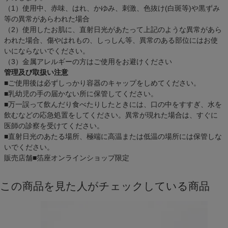
（1）使用中、赤味、はれ、かゆみ、刺激、色抜け(白斑等)や黒ずみ
等の異常があらわれた場合
（2）使用したお肌に、直射日光があたって上記のような異常があら
われた場合、傷やはれもの、しっしん等、異常のある部位にはお使
いにならないでください。
（3）金属アレルギーの方はご使用をお避けください
管理及び取扱い注意
■ご使用後は必ずしっかり容器のキャップをしめてください。
■乳幼児の手の届かない所に保管してください。
■万一誤って飲んだり食べたりしたときには、口の中をすすぎ、水を
飲むなどの応急処置をしてください。異常が現れた場合は、すぐに
医師の診察を受けてください。
■直射日光のあたる場所、極端に高温または低温の場所には保管しな
いでください。
販売店舗
■箔座オンラインショップ限定
この商品を見た人がチェックしている商品