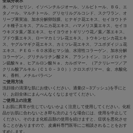
全成分表示
水、グリセリン、イソペンチルジオール、ソルビトール、ＢＧ、エ
タノール、マルチトール、グリセリルグルコシド、スクワラン、オ
リーブ果実油、加水分解卵殻膜、ヒナギク花エキス、セイヨウトチ
ノキ種子エキス、アルニカ花エキス、ハマメリス葉エキス、セイヨ
ウキズタ葉／茎エキス、セイヨウオトギリソウ花／葉／茎エキス、
ブドウ葉エキス、ローマカミツレ花エキス、トウキンセンカ花エキ
ス、ヤグルマギク花エキス、カミツレ花エキス、フユボダイジュ花
エキス、ＰＥＧ－６０水添ヒマシ油、水溶性コラーゲン、加水分解
コラーゲン、グリチルリチン酸２Ｋ、アラントイン、コンドロイチ
ン硫酸Ｎａ、ヒアルロン酸Ｎａ、カルボマー、（アクリレーツ／ア
クリル酸アルキル（Ｃ１０－３０））クロスポリマー、金、水酸化
Ｋ、香料、メチルパラベン
ご使用方法
洗顔後の清潔な肌にお使いください。適量(2～3プッシュ)を手にと
り、お顔全体にまんべんなくなじませてください。
ご使用上の注意
1.お肌に異常が生じていないかよく注意して使用してください。化粧
品がお肌に合わないとき即ち次のような場合には、使用を中止して
ください。そのまま化粧品類の使用を続けますと、症状を悪化させ
ることがありますので、皮膚科専門医等にご相談されることをおす
すめします。