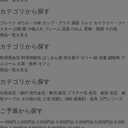
カテゴリから探す
プレート
ボウル・小鉢
カップ・グラス
酒器
トレイ
カトラリー・コー
スター
お椀
棗
小物入れ
フレーム
花器
のれん
置物・雑貨
その他
商品一覧を見る
カテゴリから探す
料理用金箔
料理用飾箔
ぱっきん箸
焼き菓子
ゼリー
飴
米菓
調味料
ア
ルコール
お茶・飲料
ギフト
商品一覧を見る
カテゴリから探す
伝統金箔・縁付
現代金箔・断切
銀箔
プラチナ箔
色箔 銀彩
色箔 銀
彩マーブル
その他の箔
上澄
切廻し
消粉
接着剤・道具
入門シリーズ
ご予算から探す
〜 999円
1,000円台
2,000円台
3,000円台
4,000円台
5,000円台
6,000