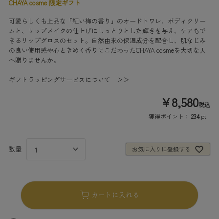
CHAYA cosme 限定ギフト
可愛らしくも上品な「紅い梅の香り」のオードトワレ、ボディクリー
ムと、リップメイクの仕上げにしっとりとした輝きを与え、ケアもで
きるリップグロスのセット。自然由来の保湿成分を配合し、肌なじみ
の良い使用感や心ときめく香りにこだわったCHAYA cosmeを大切な人
へ贈りませんか。
ギフトラッピングサービスについて ＞＞
¥
8,580
税込
獲得ポイント：
234
pt
お気に入りに登録する
カートに入れる