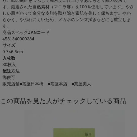
り、紙の繊維をつぶして高密度に仕上げるあぶらとり紙の製法で
す。厳選された自然素材（マニラ麻）を100％使用しています。やさ
しい肌ざわりで余分な皮脂を取り除き素肌を美しく保ちます。やわ
らかく、やぶれにくいため、メガネのレンズ拭きなどにも重宝しま
す。
商品スペック
JANコード
4531340000284
サイズ
9.7×6.5cm
入枚数
30枚入
配送方法
郵便可
販売店舗
■箔座日本橋 ■箔座本店 ■茶屋美人
この商品を見た人がチェックしている商品