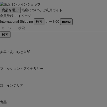
商品を選ぶ
箔座について
ご利用ガイド
会員登録
マイページ
International Shipping
検索
カート
0
0
menu
検索
美容・あぶらとり紙
ファッション・アクセサリー
器・インテリア
食品