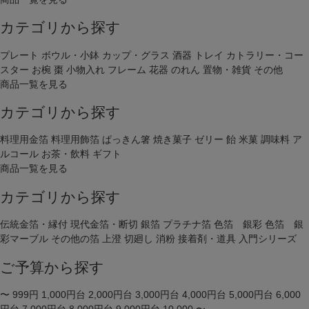
カテゴリから探す
プレート
ボウル・小鉢
カップ・グラス
酒器
トレイ
カトラリー・コー
スター
お椀
棗
小物入れ
フレーム
花器
のれん
置物・雑貨
その他
商品一覧を見る
カテゴリから探す
料理用金箔
料理用飾箔
ぱっきん箸
焼き菓子
ゼリー
飴
米菓
調味料
ア
ルコール
お茶・飲料
ギフト
商品一覧を見る
カテゴリから探す
伝統金箔・縁付
現代金箔・断切
銀箔
プラチナ箔
色箔 銀彩
色箔 銀
彩マーブル
その他の箔
上澄
切廻し
消粉
接着剤・道具
入門シリーズ
ご予算から探す
〜 999円
1,000円台
2,000円台
3,000円台
4,000円台
5,000円台
6,000