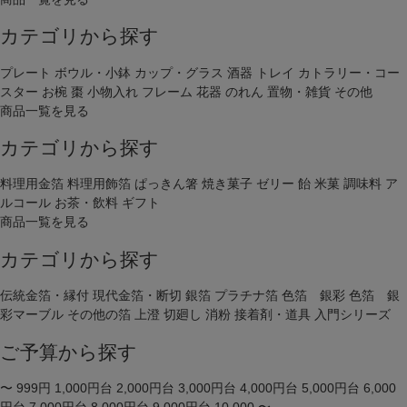
カテゴリから探す
プレート
ボウル・小鉢
カップ・グラス
酒器
トレイ
カトラリー・コー
スター
お椀
棗
小物入れ
フレーム
花器
のれん
置物・雑貨
その他
商品一覧を見る
カテゴリから探す
料理用金箔
料理用飾箔
ぱっきん箸
焼き菓子
ゼリー
飴
米菓
調味料
ア
ルコール
お茶・飲料
ギフト
商品一覧を見る
カテゴリから探す
伝統金箔・縁付
現代金箔・断切
銀箔
プラチナ箔
色箔 銀彩
色箔 銀
彩マーブル
その他の箔
上澄
切廻し
消粉
接着剤・道具
入門シリーズ
ご予算から探す
〜 999円
1,000円台
2,000円台
3,000円台
4,000円台
5,000円台
6,000