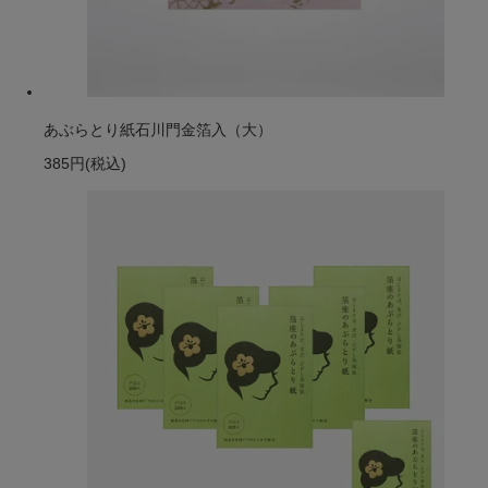
あぶらとり紙石川門金箔入（大）
385円
(税込)