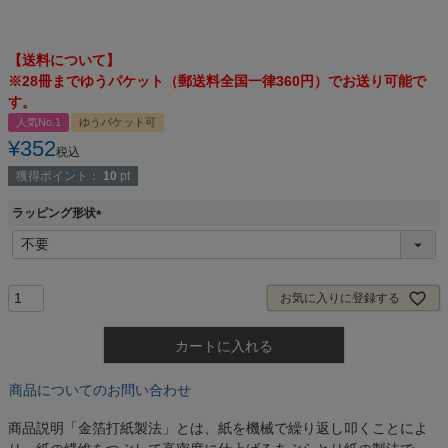
【送料について】
※28冊までゆうパケット（郵送料全国一律360円）でお送り可能で
す。
人気No.1
ゆうパケット可
¥
352
税込
獲得ポイント：
10
pt
ラッピング形状
(
必
須
)
お気に入りに登録する
カートに入れる
商品についてのお問い合わせ
商品説明
「金箔打紙製法」とは、紙を機械で繰り返し叩くことによ