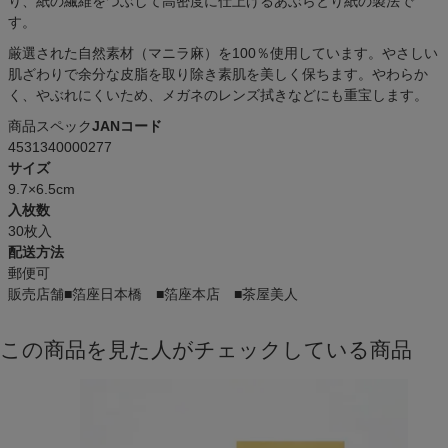
り、紙の繊維をつぶして高密度に仕上げるあぶらとり紙の製法で
す。
厳選された自然素材（マニラ麻）を100％使用しています。やさしい
肌ざわりで余分な皮脂を取り除き素肌を美しく保ちます。やわらか
く、やぶれにくいため、メガネのレンズ拭きなどにも重宝します。
商品スペック
JANコード
4531340000277
サイズ
9.7×6.5cm
入枚数
30枚入
配送方法
郵便可
販売店舗
■箔座日本橋 ■箔座本店 ■茶屋美人
この商品を見た人がチェックしている商品