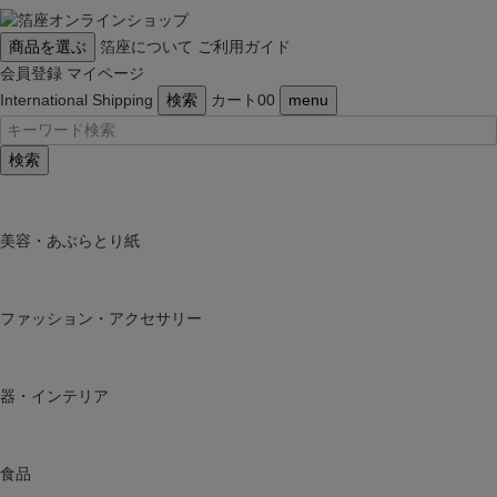
商品を選ぶ
箔座について
ご利用ガイド
会員登録
マイページ
International Shipping
検索
カート
0
0
menu
検索
美容・あぶらとり紙
ファッション・アクセサリー
器・インテリア
食品