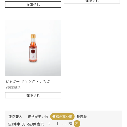
在庫切れ
在庫切れ
ビネガー ドリンク・いちご
¥
988
税込
在庫切れ
並び替え
価格が安い順
価格が高い順
新着順
1
…
28
29
573
件中
561
-
573
件表示