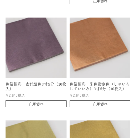
在庫切れ
色箔銀彩 古代紫色3寸6分（10枚
色箔銀彩 朱色指定色（しゅいろ
入）
していいろ）3寸6分（10枚入）
¥
2,640
税込
¥
2,640
税込
在庫切れ
在庫切れ