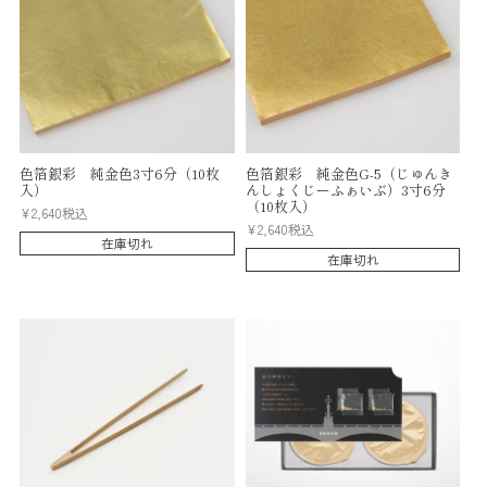
色箔銀彩 純金色3寸6分（10枚
色箔銀彩 純金色G-5（じゅんき
入）
んしょくじーふぁいぶ）3寸6分
（10枚入）
¥
2,640
税込
¥
2,640
税込
在庫切れ
在庫切れ