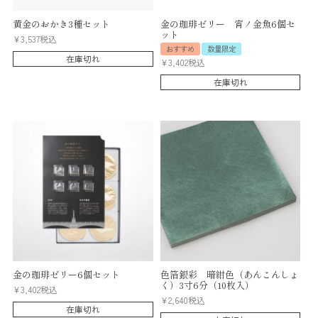
黄金のおかき3種セット
金の珈琲ゼリー 宵ノ金魚6個セ
ット
¥
3,537
税込
おすすめ
数量限定
在庫切れ
¥
3,402
税込
在庫切れ
金の珈琲ゼリー6個セット
色箔銀彩 暗紺色（あんこんしょ
く）3寸6分（10枚入）
¥
3,402
税込
¥
2,640
税込
在庫切れ