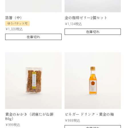
箔箸（中）
金の珈琲ゼリー2個セット
ゆうパケット可
¥
1,134
税込
¥
1,320
税込
在庫切れ
在庫切れ
黄金のおかき（胡麻たがね餅
ビネガー ドリンク・黄金の梅
80g）
¥
988
税込
¥
999
税込