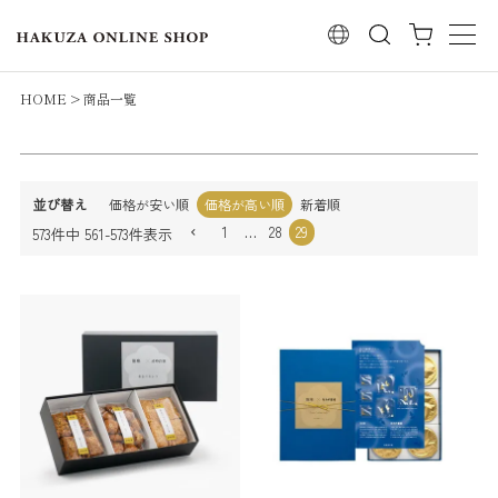
レビュー順
検索
キーワードヒット順
検索
HOME
商品一覧
並び替え
価格が安い順
価格が高い順
新着順
1
…
28
29
573
件中
561
-
573
件表示