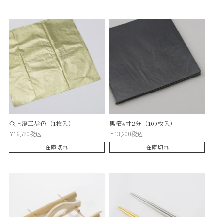
金上澄三歩色（1枚入）
黒箔4寸2分（100枚入）
¥
16,720
税込
¥
13,200
税込
在庫切れ
在庫切れ