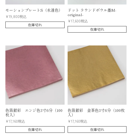
モーションプレートS（永遠色）
ドット ラウンドボウル墨M-
original-
¥
19,800
税込
¥
17,600
税込
在庫切れ
在庫切れ
色箔銀彩 エンジ色3寸6分（100
色箔銀彩 金茶色3寸6分（100枚
枚入）
入）
¥
17,160
税込
¥
17,160
税込
在庫切れ
在庫切れ