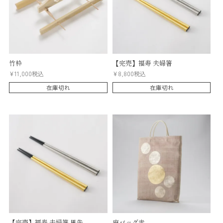
竹枠
【完売】福寿 夫婦箸
¥
11,000
税込
¥
8,800
税込
在庫切れ
在庫切れ
【完売】福寿 夫婦箸 黒先
麻バッグ赤