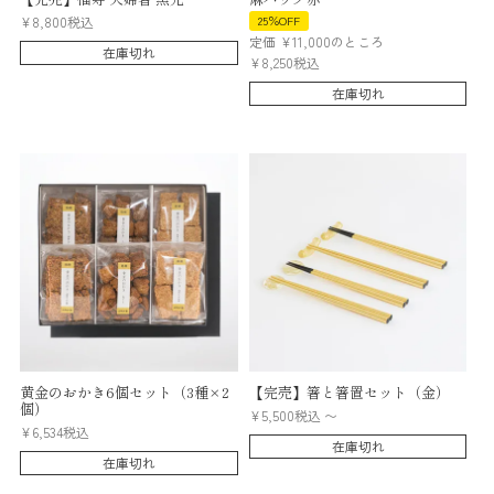
¥
8,800
税込
25％OFF
定価
¥
11,000
のところ
在庫切れ
¥
8,250
税込
在庫切れ
黄金のおかき6個セット（3種×2
【完売】箸と箸置セット（金）
個）
¥
5,500
税込
〜
¥
6,534
税込
在庫切れ
在庫切れ