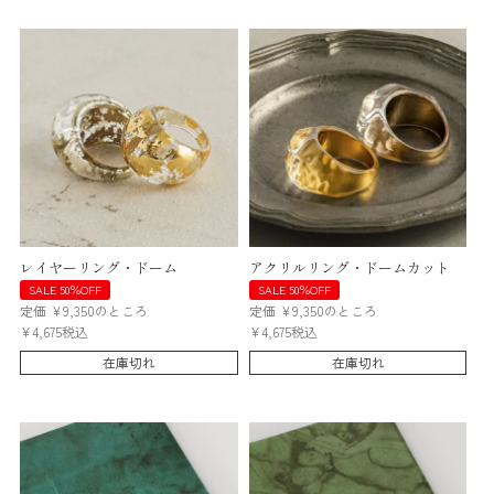
レイヤーリング・ドーム
アクリルリング・ドームカット
SALE 50％OFF
SALE 50％OFF
定価
¥
9,350
のところ
定価
¥
9,350
のところ
¥
4,675
税込
¥
4,675
税込
在庫切れ
在庫切れ