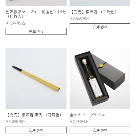
色箔銀彩マーブル 純金色3寸6分
【完売】福寿箸 （四号色）
（10枚入）
¥
3,850
税込
¥
3,960
税込
在庫切れ
在庫切れ
【完売】福寿箸 黒先 （四号色）
金のオリーブオイル
¥
3,850
税込
¥
3,780
税込
在庫切れ
在庫切れ