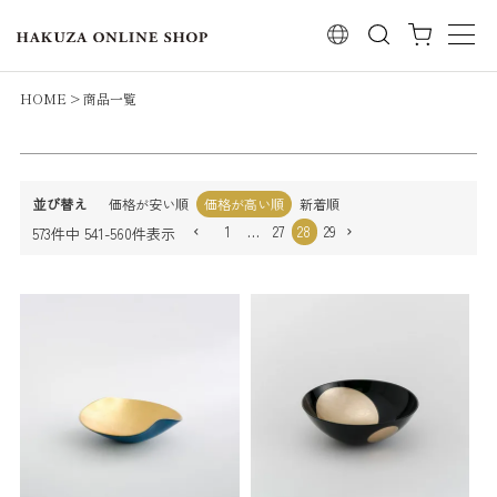
レビュー順
検索
キーワードヒット順
検索
HOME
商品一覧
並び替え
価格が安い順
価格が高い順
新着順
1
…
27
28
29
573
件中
541
-
560
件表示