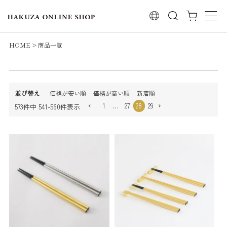
レビュー順
検索
キーワードヒット順
検索
HOME
商品一覧
並び替え
価格が安い順
価格が高い順
新着順
1
…
27
28
29
573
件中
541
-
560
件表示