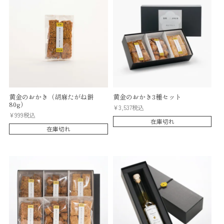
黄金のおかき（胡麻たがね餅
黄金のおかき3種セット
80g）
¥
3,537
税込
¥
999
税込
在庫切れ
在庫切れ