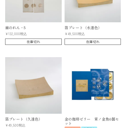
麻のれん・5
箔プレート（永遠色）
¥
132,000
税込
¥
49,500
税込
在庫切れ
在庫切れ
箔プレート（久遠色）
金の珈琲ゼリー 宵ノ金魚6個セ
ット
¥
49,500
税込