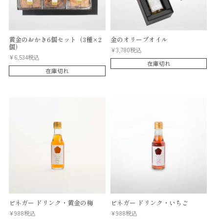
黄金のおかき6個セット（3種×2
金のオリーブオイル
個）
¥
3,780
税込
¥
6,534
税込
在庫切れ
在庫切れ
ビネガー ドリンク・黄金の梅
ビネガー ドリンク・いちご
¥
988
税込
¥
988
税込