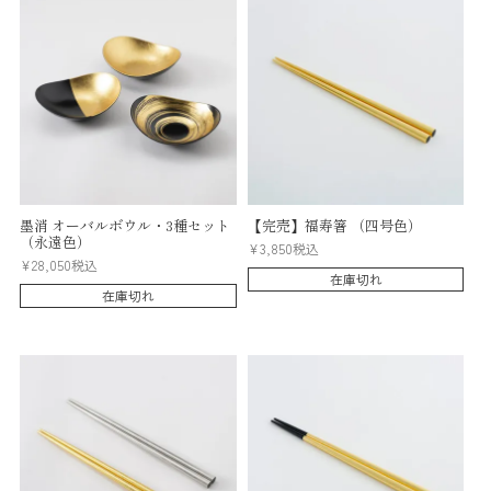
墨消 オーバルボウル・3種セット
【完売】福寿箸 （四号色）
（永遠色）
¥
3,850
税込
¥
28,050
税込
在庫切れ
在庫切れ