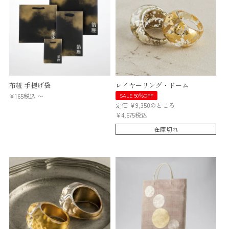
布紐 手提げ袋
レイヤーリング・ドーム
¥
165
税込
〜
SALE 50％OFF
定価
¥
9,350
のところ
¥
4,675
税込
在庫切れ