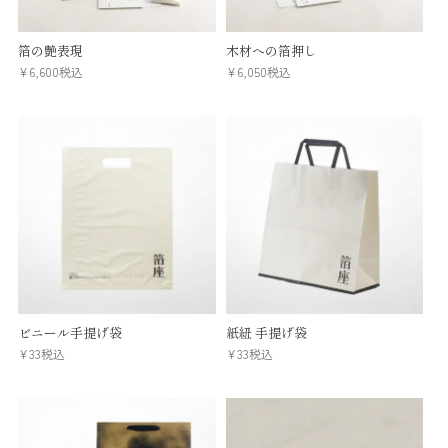
箔の艶表現
木材への箔押し
¥
6,600
税込
¥
6,050
税込
ビニール手提げ袋
紙紐 手提げ袋
¥
33
税込
¥
33
税込