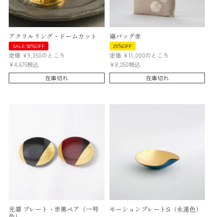
アクリルリング・ドームカット
麻バッグ赤
SALE 50％OFF
25％OFF
定価
¥
9,350
のところ
定価
¥
11,000
のところ
¥
4,675
税込
¥
8,250
税込
在庫切れ
在庫切れ
光凛 プレート・赤黒ペア（一号
モーションプレートS（永遠色）
色）