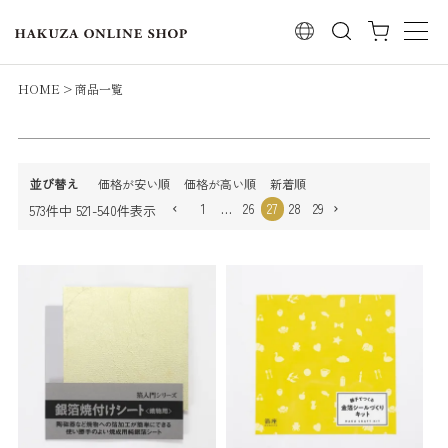
レビュー順
検索
キーワードヒット順
検索
HOME
商品一覧
並び替え
価格が安い順
価格が高い順
新着順
1
…
26
27
28
29
573
件中
521
-
540
件表示