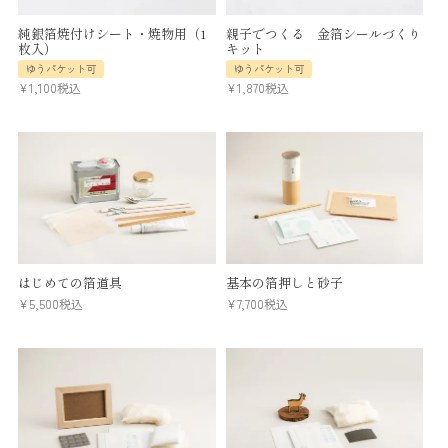
純銀箔焼付けシート・焼物用（1
親子でつくる 金箔シールづくり
枚入）
キット
ゆうパケット可
ゆうパケット可
¥
1,100
税込
¥
1,870
税込
はじめての箔道具
基本の箔押しと砂子
¥
5,500
税込
¥
7,700
税込