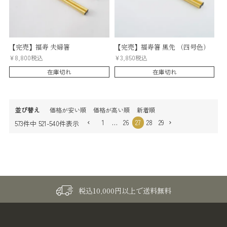
【完売】福寿 夫婦箸
【完売】福寿箸 黒先 （四号色）
¥
8,800
税込
¥
3,850
税込
在庫切れ
在庫切れ
並び替え
価格が安い順
価格が高い順
新着順
1
…
26
27
28
29
573
件中
521
-
540
件表示
税込10,000円以上で送料無料