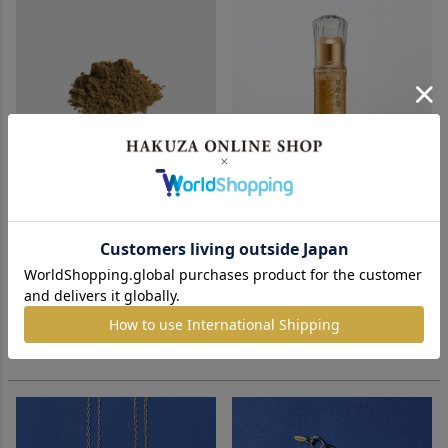
金上色消粉五毛色
箔座の美
エッセンス（美容液）
¥
5,225
〜
税込
おすすめ
詳細を見る
1回のみ・定期
定期対象
¥
6,600
税込
詳細を見る