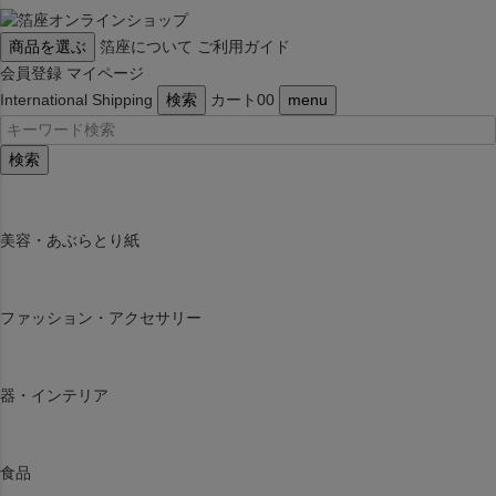
商品を選ぶ
箔座について
ご利用ガイド
会員登録
マイページ
International Shipping
検索
カート
0
0
menu
検索
美容・あぶらとり紙
ファッション・アクセサリー
器・インテリア
食品