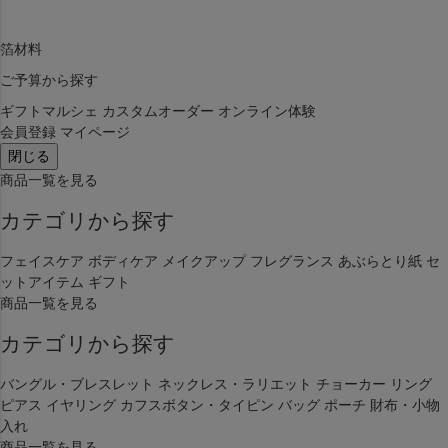
キーワード
箔材料
価格
ご予算から探す
〜
ギフトマルシェ
カスタムオーダー
オンライン体験
会員登録
マイページ
商品タグ
閉じる
セール
商品一覧を見る
限定
再入荷
カテゴリから探す
翌日発送
フェイスケア
ボディケア
メイクアップ
フレグランス
あぶらとり紙
セ
サイズ
ットアイテム
ギフト
指定なし
商品一覧を見る
S
カテゴリから探す
M
22.5cm
23.0cm
バングル・ブレスレット
ネックレス・ラリエット
チョーカー
リング
ピアス
イヤリング
カフスボタン・タイピン
バッグ
ポーチ
財布・小物
入れ
カラー
商品一覧を見る