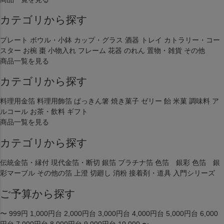
レッド
ブルー
カテゴリから探す
イエロー
在庫なし商品
プレート
ボウル・小鉢
カップ・グラス
酒器
トレイ
カトラリー・コー
在庫なし商品を表示しない
スター
お椀
棗
小物入れ
フレーム
花器
のれん
置物・雑貨
その他
商品一覧を見る
商品番号/JANコード
カテゴリから探す
料理用金箔
料理用飾箔
ぱっきん箸
焼き菓子
ゼリー
飴
米菓
調味料
ア
バンドル販売
ルコール
お茶・飲料
ギフト
商品一覧を見る
カテゴリから探す
予約商品
予約商品のみを表示
伝統金箔・縁付
現代金箔・断切
銀箔
プラチナ箔
色箔 銀彩
色箔 銀
彩マーブル
その他の箔
上澄
切廻し
消粉
接着剤・道具
入門シリーズ
並び順
新着順
ご予算から探す
登録順
価格が安い順
〜 999円
1,000円台
2,000円台
3,000円台
4,000円台
5,000円台
6,000
価格が高い順