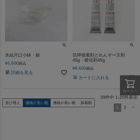
氷結片口小鉢・銀
箔押接着剤とれんぞー主剤
45g・硬化剤45g
¥
6,600
税込
¥
6,600
税込
詳細を見る
カートに入れる
カートへ
39
件中
1
-
20
件表示
並び替え
価格が安い順
価格が高い順
新着順
1
2