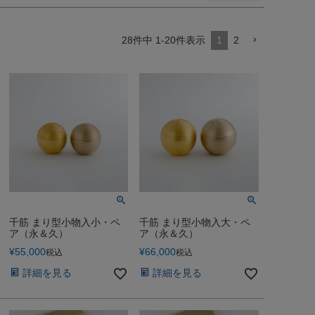
28
件中
1
-
20
件表示
1
2
千筋 まり型小物入小・ペ
千筋 まり型小物入大・ペ
ア（永＆久）
ア（永＆久）
¥
55,000
¥
66,000
税込
税込
詳細を見る
詳細を見る