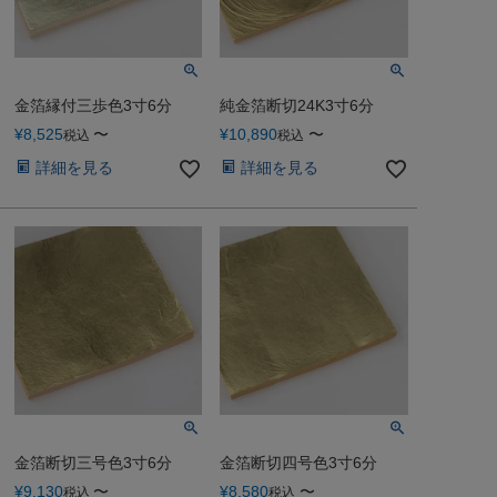
金箔縁付三歩色3寸6分
純金箔断切24K3寸6分
¥
8,525
〜
¥
10,890
〜
税込
税込
詳細を見る
詳細を見る
金箔断切三号色3寸6分
金箔断切四号色3寸6分
¥
9,130
〜
¥
8,580
〜
税込
税込