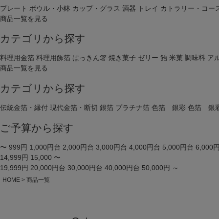
プレート
ボウル・小鉢
カップ・グラス
酒器
トレイ
カトラリー・コー
商品一覧を見る
価格
カテゴリから探す
料理用金箔
料理用飾箔
ぱっきん箸
焼き菓子
ゼリー
飴
米菓
調味料
ア
商品タグ
商品一覧を見る
セール
カテゴリから探す
サイズ
伝統金箔・縁付
現代金箔・断切
銀箔
プラチナ箔
色箔 銀彩
色箔 銀
指定な
ご予算から探す
カラー
レッド
〜 999円
1,000円台
2,000円台
3,000円台
4,000円台
5,000円台
6,000
14,999円
15,000 〜
19,999円
20,000円台
30,000円台
40,000円台
50,000円 ～
HOME
商品一覧