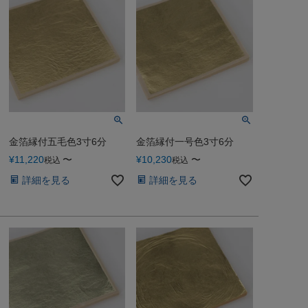
金箔縁付五毛色3寸6分
金箔縁付一号色3寸6分
¥
11,220
〜
¥
10,230
〜
税込
税込
詳細を見る
詳細を見る