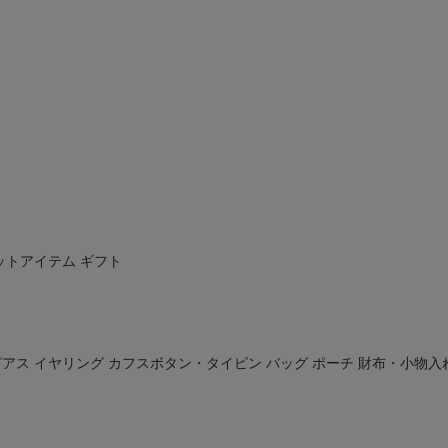
ットアイテム
ギフト
ピアス
イヤリング
カフスボタン・タイピン
バッグ
ポーチ
財布・小物入
ド
在庫なし商