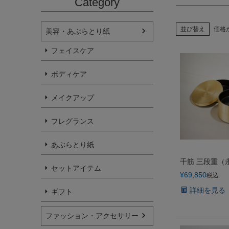
Category
並び替え
価格
美容・あぶらとり紙
フェイスケア
ボディケア
メイクアップ
フレグランス
あぶらとり紙
千筋 三段重（
セットアイテム
¥
69,850
税込
詳細を見る
ギフト
ファッション・アクセサリー