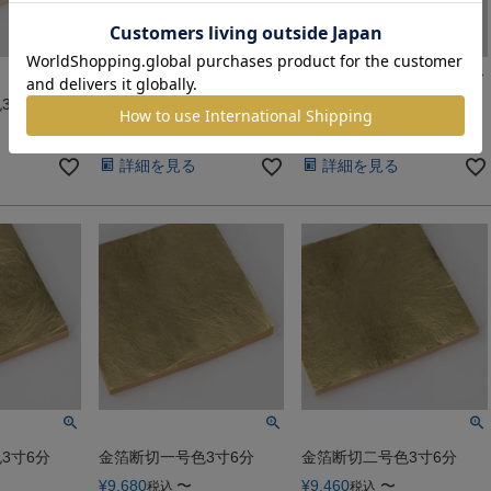
3寸6分
金箔縁付三号色3寸6分
金箔縁付四号色3寸6分
¥
9,240
〜
¥
8,745
〜
税込
税込
詳細を見る
詳細を見る
3寸6分
金箔断切一号色3寸6分
金箔断切二号色3寸6分
¥
9,680
〜
¥
9,460
〜
税込
税込