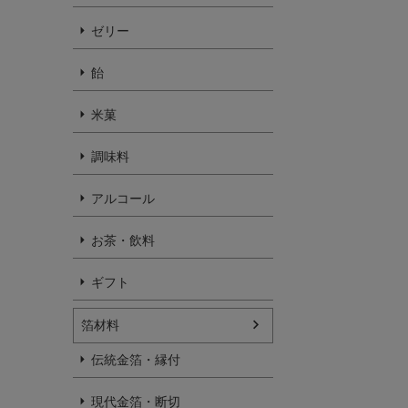
ゼリー
飴
米菓
調味料
アルコール
お茶・飲料
ギフト
箔材料
伝統金箔・縁付
現代金箔・断切