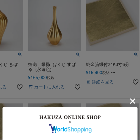
くじ きぼ
箔磁 耀昴 -はくじ すば
純金箔縁付24K3寸6分
る- (永遠色)
¥
15,400
〜
税込
¥
165,000
税込
詳細を見る
れる
カートに入れる