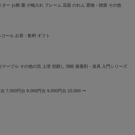
在庫な
スター
お椀
棗
小物入れ
フレーム
花器
のれん
置物・雑貨
その他
商品番号/
〜
ルコール
お茶・飲料
ギフト
バンドル販
限定
再入荷
翌日発送
予約商品
彩マーブル
その他の箔
上澄
切廻し
消粉
接着剤・道具
入門シリーズ
し
S
M
22.5cm
23.0cm
予約商
並び順
ブルー
イエロー
新着順
円台
7,000円台
8,000円台
9,000円台
10,000 〜
優先度
検索