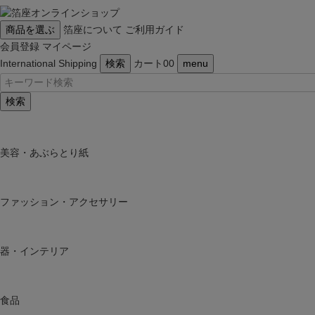
商品を選ぶ
箔座について
ご利用ガイド
会員登録
マイページ
International Shipping
検索
カート
0
0
menu
検索
美容・あぶらとり紙
ファッション・アクセサリー
器・インテリア
食品