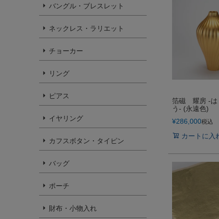
バングル・ブレスレット
ネックレス・ラリエット
チョーカー
リング
ピアス
箔磁 耀房 -は
う- (永遠色)
イヤリング
¥
286,000
税込
カートに入
カフスボタン・タイピン
バッグ
ポーチ
財布・小物入れ