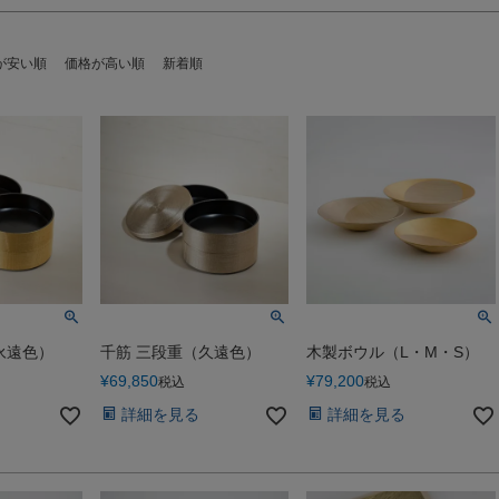
が安い順
価格が高い順
新着順
永遠色）
千筋 三段重（久遠色）
木製ボウル（L・M・S）
¥
69,850
¥
79,200
税込
税込
詳細を見る
詳細を見る