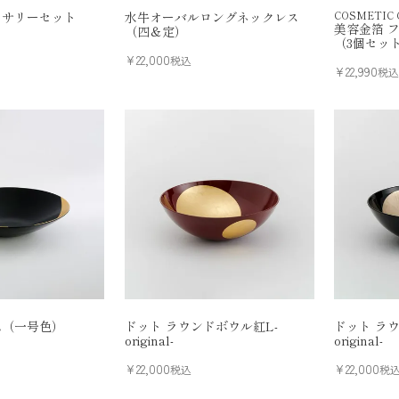
セサリーセット
水牛オーバルロングネックレス
COSMETIC G
美容金箔 フ
（四＆定）
（3個セッ
¥
22,000
税込
¥
22,990
税
L（一号色）
ドット ラウンドボウル紅L-
ドット ラ
original-
original-
¥
22,000
¥
22,000
税込
税