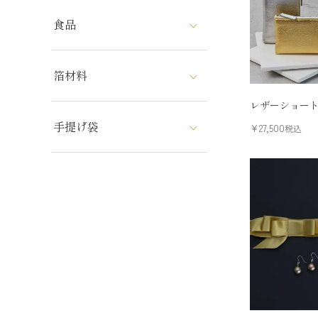
食品
箔材料
レザーショー
手提げ袋
¥
27,500
税込