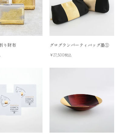
折り財布
グログランパーティバッグ墨①
¥
27,500
込
税込