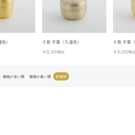
遠色）
千筋 平棗（久遠色）
千筋 平棗
¥
25,300
¥
25,300
税込
税
価格が安い順
価格が高い順
新着順