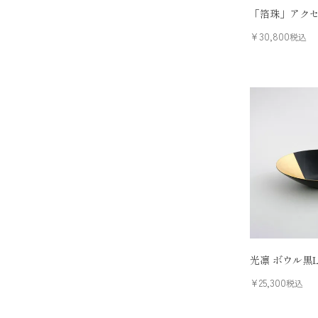
「箔珠」アク
¥
30,800
税込
光凛 ボウル黒
¥
25,300
税込