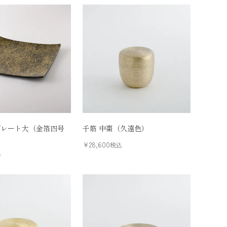
プレート大（金箔四号
千筋 中棗（久遠色）
¥
28,600
税込
込