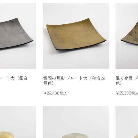
レート大（銀白
雲間の月影 プレート大（金箔四
風まぜ雪 
号色）
色）
¥
26,400
¥
25,300
税込
税