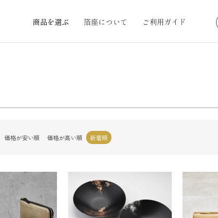
並び順
商品を選ぶ
箔座について
ご利用ガイド
ド
ブルー
イエロー
新着
優先
検索
価格が安い順
価格が高い順
新着順