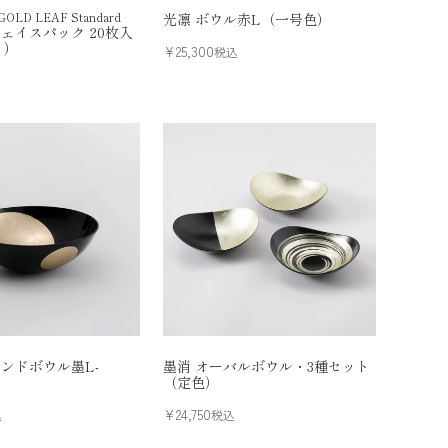
OLD LEAF Standard
光凛 ボウル赤L（一号色）
ェイスパック 20枚入
ト）
¥
25,300
税込
込
ウンドボウル墨L-
墨消 オーバルボウル・3種セット
（定色）
¥
24,750
込
税込