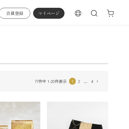
会員登録
マイページ
検索
順
登録順
価格が安い順
価格が高い順
度順
レビュー順
キーワードヒット順
77
件中
1
-
20
件表示
1
2
…
4