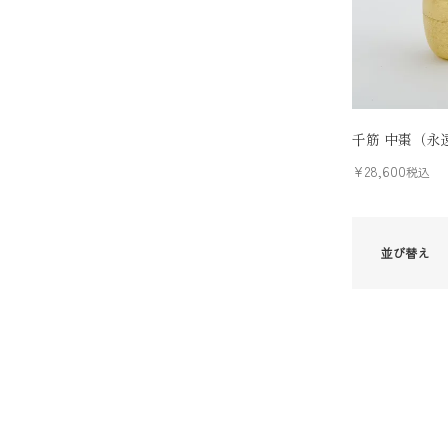
千筋 中棗（永
¥
28,600
税込
並び替え