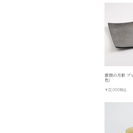
雲間の月影 プ
色）
¥
22,000
税込