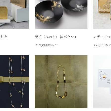
ト財布
光祝（みのり） 漆ボウル L
レザー三つ
¥
19,800
〜
¥
25,300
税込
税