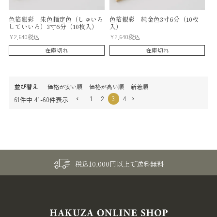
色箔銀彩 朱色指定色（しゅいろ
色箔銀彩 純金色3寸6分（10枚
していいろ）3寸6分（10枚入）
入）
¥
2,640
税込
¥
2,640
税込
在庫切れ
在庫切れ
並び替え
価格が安い順
価格が高い順
新着順
1
2
3
4
61
件中
41
-
60
件表示
税込10,000円以上で送料無料