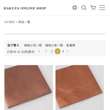
レビュー順
検索
キーワードヒット順
検索
HOME
商品一覧
並び替え
価格が安い順
価格が高い順
新着順
1
2
3
4
61
件中
41
-
60
件表示