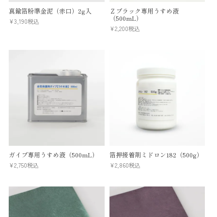
真鍮箔粉準金泥（赤口）2g入
Ｚブラック専用うすめ液
（500mL）
¥
3,190
税込
¥
2,200
税込
ガイブ専用うすめ液（500mL）
箔押接着剤ミドロン182（500g）
¥
2,750
税込
¥
2,860
税込