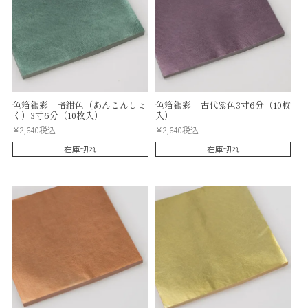
色箔銀彩 暗紺色（あんこんしょ
色箔銀彩 古代紫色3寸6分（10枚
く）3寸6分（10枚入）
入）
¥
2,640
税込
¥
2,640
税込
在庫切れ
在庫切れ