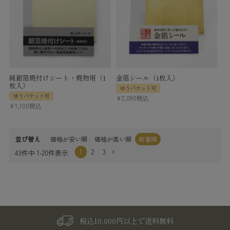
純銀箔焼付けシート・焼物用（1
金箔シール（1枚入）
枚入）
ゆうパケット可
ゆうパケット可
¥
2,090
税込
¥
1,100
税込
並び替え
価格が安い順
価格が高い順
新着順
1
2
3
43
件中
1
-
20
件表示
税込10,000円以上で送料無料