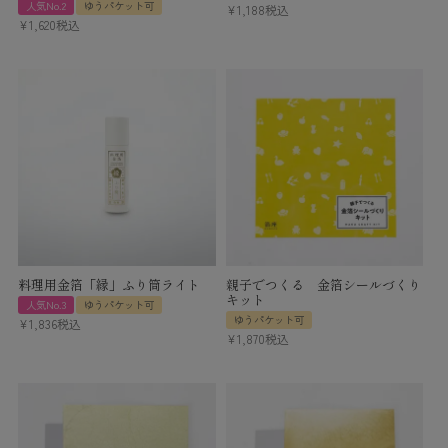
人気No.2
ゆうパケット可
¥
1,188
税込
¥
1,620
税込
料理用金箔「縁」ふり筒ライト
親子でつくる 金箔シールづくり
キット
人気No.3
ゆうパケット可
ゆうパケット可
¥
1,836
税込
¥
1,870
税込