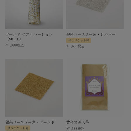
ゴールド ボディ ローション
銀糸コースター角・シルバー
（50mL）
ゆうパケット可
¥
1,980
税込
¥
1,650
税込
銀糸コースター角・ゴールド
黄金の美人茶
ゆうパケット可
¥
1,188
税込