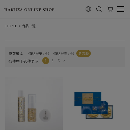
レビュー順
検索
キーワードヒット順
検索
HOME
商品一覧
並び替え
価格が安い順
価格が高い順
新着順
1
2
3
43
件中
1
-
20
件表示