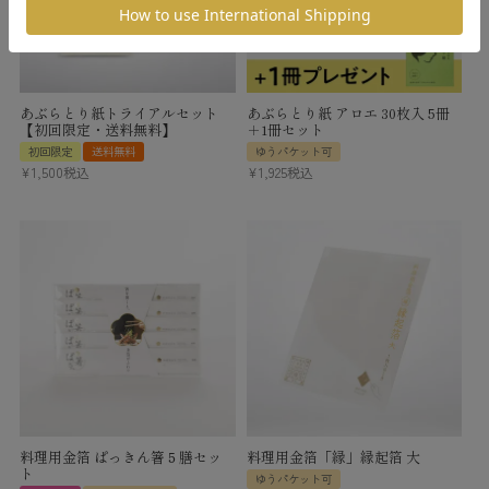
あぶらとり紙トライアルセット
あぶらとり紙 アロエ 30枚入 5冊
【初回限定・送料無料】
＋1冊セット
初回限定
送料無料
ゆうパケット可
¥
1,500
税込
¥
1,925
税込
料理用金箔 ぱっきん箸５膳セッ
料理用金箔「縁」縁起箔 大
ト
ゆうパケット可