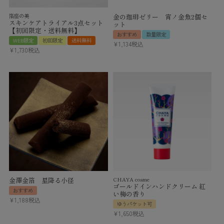
箔座の美
金の珈琲ゼリー 宵ノ金魚2個セ
スキンケアトライアル3点セット
ット
【初回限定・送料無料】
おすすめ
数量限定
WEB限定
初回限定
送料無料
¥
1,134
税込
¥
1,730
税込
金澤金箔 星降る小径
CHAYA cosme
ゴールドインハンドクリーム 紅
おすすめ
い梅の香り
¥
1,188
税込
ゆうパケット可
¥
1,650
税込