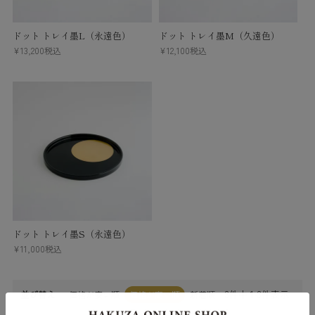
ドット トレイ墨L（永遠色）
ドット トレイ墨M（久遠色）
¥
13,200
税込
¥
12,100
税込
ドット トレイ墨S（永遠色）
¥
11,000
税込
3
件中
1
-
3
件表示
並び替え
価格が安い順
価格が高い順
新着順