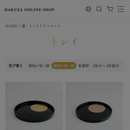
検索
HOME
器・インテリア
トレイ
トレイ
3
件中
1
-
3
件表示
並び替え
価格が安い順
価格が高い順
新着順