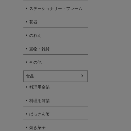
ステーショナリー・フレーム
花器
のれん
置物・雑貨
その他
食品
料理用金箔
料理用飾箔
ぱっきん箸
焼き菓子