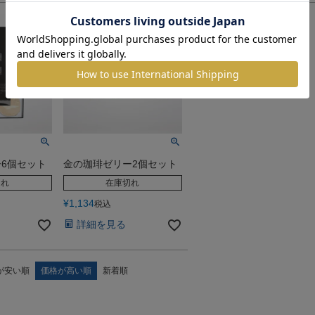
6個セット
金の珈琲ゼリー2個セット
切れ
在庫切れ
¥
1,134
税込
詳細を見る
が安い順
価格が高い順
新着順