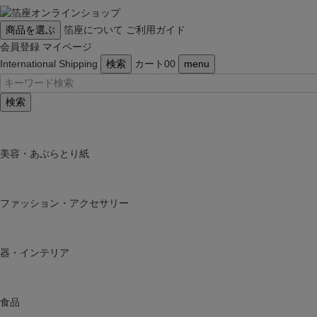
商品を選ぶ
箔座について
ご利用ガイド
会員登録
マイページ
International Shipping
検索
カート
0
0
menu
検索
美容・あぶらとり紙
ファッション・アクセサリー
器・インテリア
食品