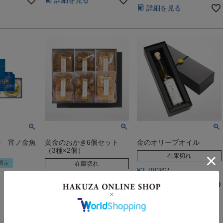
詳細を見る
ー 宵ノ金魚
黄金のおかき6個セット
金のオリーブオイル
（3種×2個）
在庫切れ
限定
在庫切れ
¥
3,780
税込
¥
6,534
税込
詳細を見る
詳細を見る