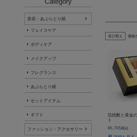
Category
美容・あぶらとり紙
フェイスケア
並び替え
価格
ボディケア
メイクアップ
フレグランス
あぶらとり紙
セットアイテム
ギフト
箔焼酎と黄金
ト
¥
6,765
税込
ファッション・アクセサリー
詳細を見る