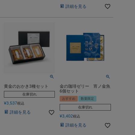
詳細を見る
黄金のおかき3種セット
金の珈琲ゼリー 宵ノ金魚
6個セット
在庫切れ
おすすめ
数量限定
¥
3,537
税込
在庫切れ
詳細を見る
¥
3,402
税込
詳細を見る