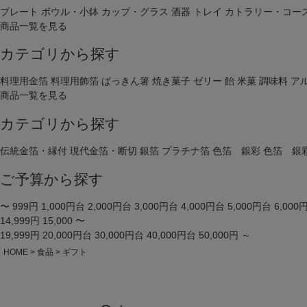
プレート
ボウル・小鉢
カップ・グラス
酒器
トレイ
カトラリー・コー
商品一覧を見る
カテゴリから探す
料理用金箔
料理用飾箔
ぱっきん箸
焼き菓子
ゼリー
飴
米菓
調味料
ア
商品一覧を見る
カテゴリから探す
伝統金箔・縁付
現代金箔・断切
銀箔
プラチナ箔
色箔 銀彩
色箔 銀
ご予算から探す
〜 999円
1,000円台
2,000円台
3,000円台
4,000円台
5,000円台
6,000
14,999円
15,000 〜
19,999円
20,000円台
30,000円台
40,000円台
50,000円 ～
HOME
食品
ギフト