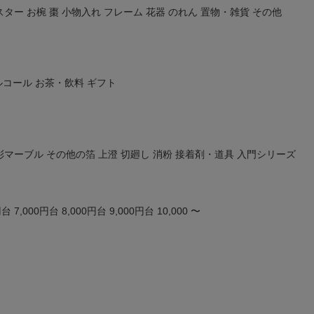
スター
お椀
棗
小物入れ
フレーム
花器
のれん
置物・雑貨
その他
ルコール
お茶・飲料
ギフト
彩マーブル
その他の箔
上澄
切廻し
消粉
接着剤・道具
入門シリーズ
円台
7,000円台
8,000円台
9,000円台
10,000 〜