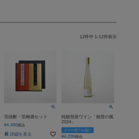
12
件中
1
-
12
件表示
箔焼酎・箔梅酒セット
純能登産ワイン「能登の風
2024」
¥
4,400
税込
クール便でお届け
詳細を見る
¥
4,290
税込