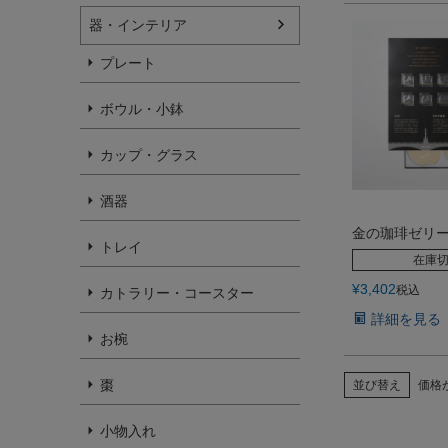
器・インテリア
プレート
ボウル・小鉢
カップ・グラス
酒器
金の珈琲ゼリー
トレイ
在庫
¥
3,402
税込
カトラリー・コースター
詳細を見る
お椀
棗
並び替え
価格
小物入れ