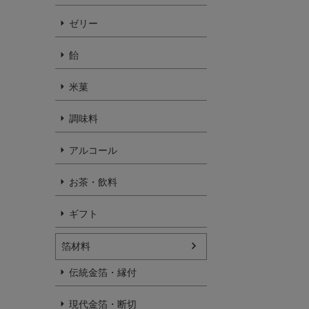
ゼリー
飴
米菓
調味料
アルコール
お茶・飲料
ギフト
箔材料
伝統金箔・縁付
現代金箔・断切