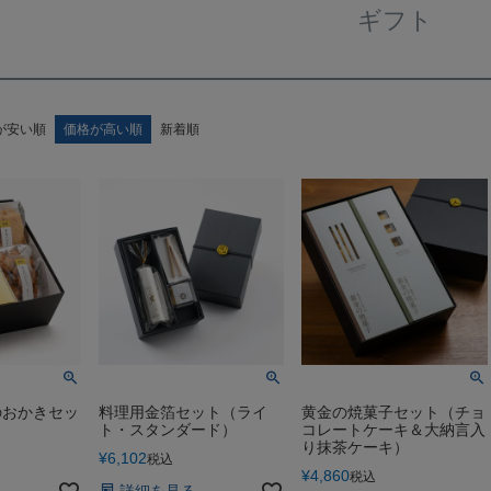
ギフト
が安い順
価格が高い順
新着順
のおかきセッ
料理用金箔セット（ライ
黄金の焼菓子セット（チョ
ト・スタンダード）
コレートケーキ＆大納言入
り抹茶ケーキ）
¥
6,102
税込
¥
4,860
税込
詳細を見る