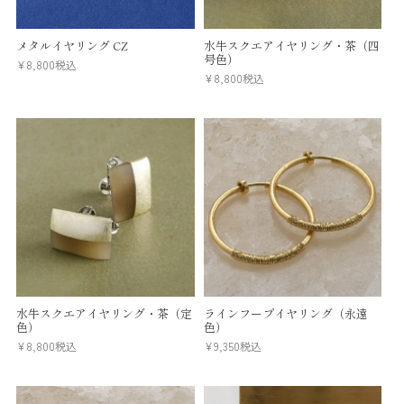
メタルイヤリング CZ
水牛スクエアイヤリング・茶（四
号色）
¥
8,800
税込
¥
8,800
税込
水牛スクエアイヤリング・茶（定
ラインフープイヤリング（永遠
色）
色）
¥
8,800
税込
¥
9,350
税込