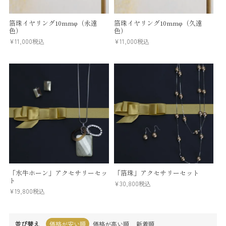
箔珠イヤリング10mmφ（永遠
箔珠イヤリング10mmφ（久遠
色）
色）
¥
11,000
税込
¥
11,000
税込
「水牛ホーン」アクセサリーセッ
「箔珠」アクセサリーセット
ト
¥
30,800
税込
¥
19,800
税込
並び替え
価格が安い順
価格が高い順
新着順