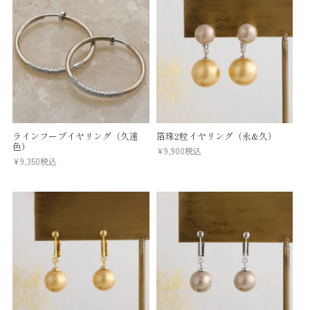
ラインフープイヤリング（久遠
箔珠2粒イヤリング（永&久）
色）
¥
9,900
税込
¥
9,350
税込