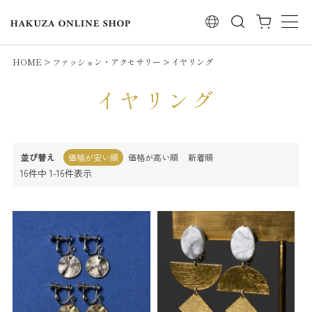
検索
HOME
ファッション・アクセサリー
イヤリング
イヤリング
並び替え
価格が安い順
価格が高い順
新着順
16
件中
1
-
16
件表示